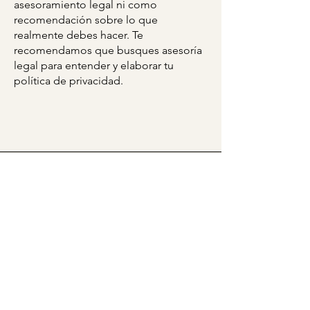
asesoramiento legal ni como
recomendación sobre lo que
realmente debes hacer. Te
recomendamos que busques asesoría
legal para entender y elaborar tu
política de privacidad.
WhatsSap
instagram
facebook
Política de privacidad
© 2035 Creado por Leticia Rosas
con
Wix.com